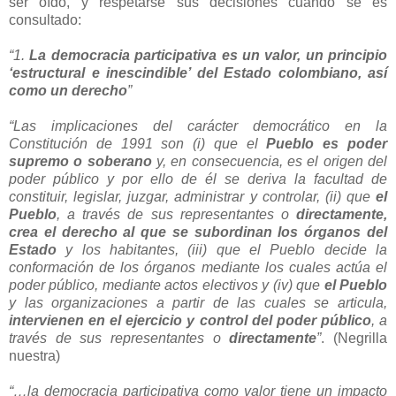
ser oído, y respetarse sus decisiones cuando se es
consultado:
“1.
La democracia participativa es un valor, un principio
‘estructural e inescindible’ del Estado colombiano, así
como un derecho
”
“Las implicaciones del carácter democrático en la
Constitución de 1991 son
(i) que el
Pueblo es poder
supremo o soberano
y, en consecuencia, es el origen del
poder público y por ello de él se deriva la facultad de
constituir, legislar, juzgar, administrar y controlar, (ii) que
el
Pueblo
, a través de sus representantes o
directamente,
crea el derecho al que se subordinan los órganos del
Estado
y los habitantes, (iii) que el Pueblo decide la
conformación de los órganos mediante los cuales actúa el
poder público, mediante actos electivos y (iv) que
el Pueblo
y las organizaciones a partir de las cuales se articula,
intervienen en el ejercicio y control del poder público
, a
través de sus representantes o
directamente
”
.
(Negrilla
nuestra)
“…la democracia participativa como valor tiene un impacto