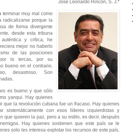
José Leonardo Rincón, S. J.*
a terminar muy mal como
a radicalizarse porque la
ensa de forma divergente
nte, desde esta tribuna
auténtica y crítica, he
reciera mejor no haberlo
lismo de las posiciones
por lo tercas, por su
o bueno en el contrario.
oso, desastroso. Son
inadas.
ro es bueno y que sólo
ismo yanqui. Hay quienes
ir que la revolución cubana fue un fracaso. Hay quienes
r sistemáticamente con esos líderes izquierdistas y
 que quieren la paz, pero a su estilo, es decir, después
enemigos. Hay quienes sostienen que este país se le
ienes solo les interesa explotar los recursos de este país,