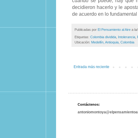
cuando se puede, hay que hac
decidieron hacerlo y le apos
de acuerdo en lo fundamental 
Publicadas por
El Pensamiento al Aire
a la
Etiquetas:
Colombia dividida
,
Intolerancia
,
Ubicación:
Medellín, Antioquia, Colombia
Entrada más reciente
Contáctenos:
antoniomontoya@elpensamientoal