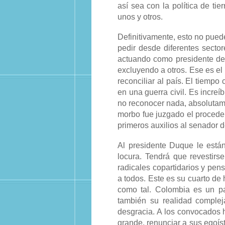
así sea con la política de tie
unos y otros.
Definitivamente, esto no pued
pedir desde diferentes secto
actuando como presidente de
excluyendo a otros. Ese es el 
reconciliar al país. El tiemp
en una guerra civil. Es increí
no reconocer nada, absolutame
morbo fue juzgado el procede
primeros auxilios al senador 
Al presidente Duque le está
locura. Tendrá que revestirs
radicales copartidarios y pe
a todos. Este es su cuarto de 
como tal. Colombia es un paí
también su realidad complej
desgracia. A los convocados 
grande, renunciar a sus egoís