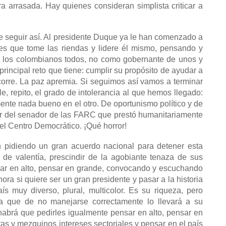
rra arrasada. Hay quienes consideran simplista criticar a
e seguir así. Al presidente Duque ya le han comenzado a
res que tome las riendas y lidere él mismo, pensando y
 los colombianos todos, no como gobernante de unos y
principal reto que tiene: cumplir su propósito de ayudar a
o corre. La paz apremia. Si seguimos así vamos a terminar
ble, repito, el grado de intolerancia al que hemos llegado:
nte nada bueno en el otro. De oportunismo político y de
r del senador de las FARC que prestó humanitariamente
del Centro Democrático. ¡Qué horror!
n pidiendo un gran acuerdo nacional para detener esta
e de valentía, prescindir de la agobiante tenaza de sus
nsar en alto, pensar en grande, convocando y escuchando
hora si quiere ser un gran presidente y pasar a la historia
s muy diverso, plural, multicolor. Es su riqueza, pero
a que de no manejarse correctamente lo llevará a su
habrá que pedirles igualmente pensar en alto, pensar en
tas y mezquinos intereses sectoriales y pensar en el país