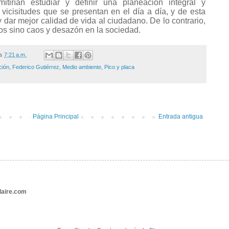
itirían estudiar y definir una planeación integral y
vicisitudes que se presentan en el día a día, y de esta
 dar mejor calidad de vida al ciudadano. De lo contrario,
mos sino caos y desazón en la sociedad.
/s
7:21 a.m.
ción
,
Federico Gutiérrez
,
Medio ambiente
,
Pico y placa
Página Principal
Entrada antigua
aire.com