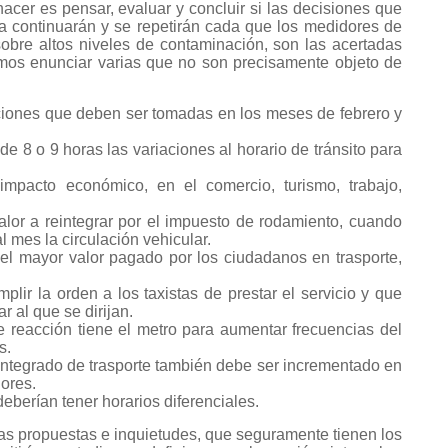
cer es pensar, evaluar y concluir si las decisiones que
 continuarán y se repetirán cada que los medidores de
sobre altos niveles de contaminación, son las acertadas
demos enunciar varias que no son precisamente objeto de
cciones que deben ser tomadas en los meses de febrero y
 de 8 o 9 horas las variaciones al horario de tránsito para
l impacto económico, en el comercio, turismo, trabajo,
valor a reintegrar por el impuesto de rodamiento, cuando
l mes la circulación vehicular.
el mayor valor pagado por los ciudadanos en trasporte,
plir la orden a los taxistas de prestar el servicio y que
r al que se dirijan.
e reacción tiene el metro para aumentar frecuencias del
s.
 integrado de trasporte también debe ser incrementado en
ores.
deberían tener horarios diferenciales.
ras propuestas e inquietudes, que seguramente tienen los