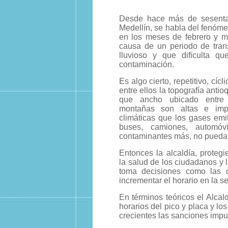
Desde hace más de sesenta
Medellín, se habla del fenóme
en los meses de febrero y m
causa de un periodo de tran
lluvioso y que dificulta qu
contaminación.
Es algo cierto, repetitivo, cícl
entre ellos la topografía anti
que ancho ubicado entre 
montañas son altas e imp
climáticas que los gases emi
buses, camiones, automóv
contaminantes más, no pueda
Entonces la alcaldía, proteg
la salud de los ciudadanos y l
toma decisiones como las de
incrementar el horario en la 
En términos teóricos el Alcal
horarios del pico y placa y l
crecientes las sanciones impu