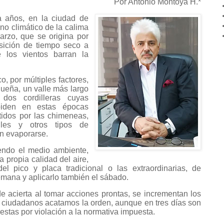
Por Antonio Montoya H.*
 años, en la ciudad de
no climático de la calima
arzo, que se origina por
sición de tiempo seco a
e los vientos barran la
ico, por múltiples factores,
oqueña, un valle más largo
dos cordilleras cuyas
iden en estas épocas
tidos por las chimeneas,
iles y otros tipos de
n evaporarse.
iendo el medio ambiente,
a propia calidad del aire,
l pico y placa tradicional o las extraordinarias, de
semana y aplicarlo también el sábado.
de acierta al tomar acciones prontas, se incrementan los
os ciudadanos acatamos la orden, aunque en tres días son
estas por violación a la normativa impuesta.