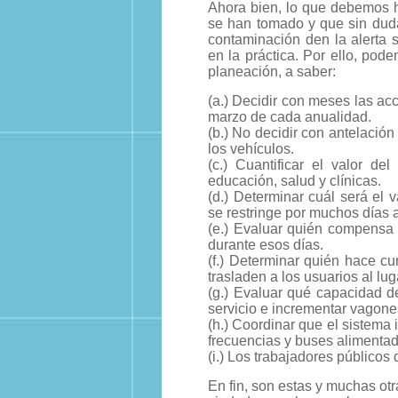
Ahora bien, lo que debemos ha
se han tomado y que sin duda
contaminación den la alerta 
en la práctica. Por ello, po
planeación, a saber:
(a.) Decidir con meses las a
marzo de cada anualidad.
(b.) No decidir con antelación
los vehículos.
(c.) Cuantificar el valor de
educación, salud y clínicas.
(d.) Determinar cuál será el 
se restringe por muchos días a
(e.) Evaluar quién compensa 
durante esos días.
(f.) Determinar quién hace cum
trasladen a los usuarios al luga
(g.) Evaluar qué capacidad d
servicio e incrementar vagone
(h.) Coordinar que el sistema
frecuencias y buses alimentad
(i.) Los trabajadores públicos 
En fin, son estas y muchas ot