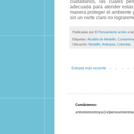
ciudadanos, las cuales perm
adecuada para atender estas 
manera proteger el ambiente y
sin un norte claro no lograre
Publicadas por
El Pensamiento al Aire
a la
Etiquetas:
Alcaldía de Medellín
,
Contamina
Ubicación:
Medellín, Antioquia, Colombia
Entrada más reciente
Contáctenos:
antoniomontoya@elpensamientoal