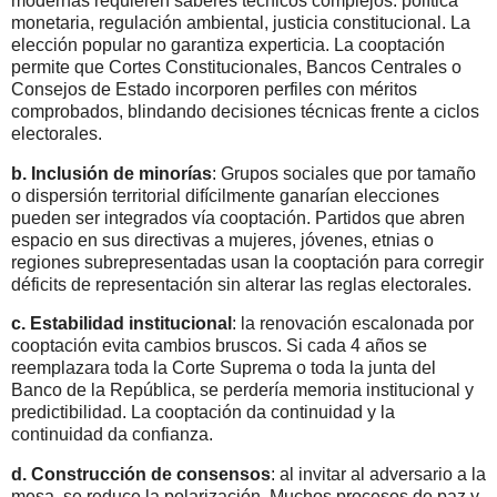
modernas requieren saberes técnicos complejos: política
monetaria, regulación ambiental, justicia constitucional. La
elección popular no garantiza experticia. La cooptación
permite que Cortes Constitucionales, Bancos Centrales o
Consejos de Estado incorporen perfiles con méritos
comprobados, blindando decisiones técnicas frente a ciclos
electorales.
b. Inclusión de minorías
: Grupos sociales que por tamaño
o dispersión territorial difícilmente ganarían elecciones
pueden ser integrados vía cooptación. Partidos que abren
espacio en sus directivas a mujeres, jóvenes, etnias o
regiones subrepresentadas usan la cooptación para corregir
déficits de representación sin alterar las reglas electorales.
c.
Estabilidad institucional
: la renovación escalonada por
cooptación evita cambios bruscos. Si cada 4 años se
reemplazara toda la Corte Suprema o toda la junta del
Banco de la República, se perdería memoria institucional y
predictibilidad. La cooptación da continuidad y la
continuidad da confianza.
d.
Construcción de consensos
: al invitar al adversario a la
mesa, se reduce la polarización. Muchos procesos de paz y