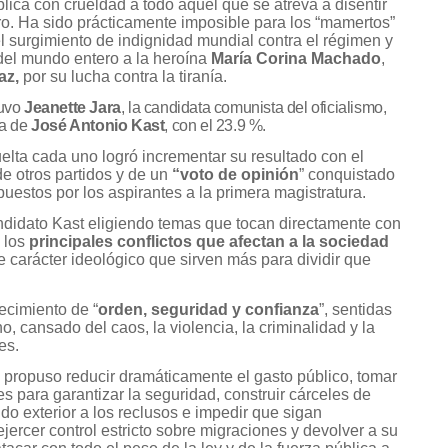
lica con crueldad a todo aquel que se atreva a disentir
o. Ha sido prácticamente imposible para los “mamertos”
 el surgimiento de indignidad mundial contra el régimen y
del mundo entero a la heroína
María Corina Machado
,
az,
por su lucha contra la tiranía.
tuvo
Jeanette Jara
, la candidata comunista del oficialismo,
da de
José Antonio Kast
, con el 23.9 %.
lta cada uno logró incrementar su resultado con el
e otros partidos y de un
“voto de opinión
” conquistado
uestos por los aspirantes a la primera magistratura.
ndidato Kast eligiendo temas que tocan directamente con
 los
principales conflictos que afectan a la sociedad
carácter ideológico que sirven más para dividir que
recimiento de “
orden, seguridad y confianza
”, sentidas
, cansado del caos, la violencia, la criminalidad y la
es.
 propuso reducir dramáticamente el gasto público, tomar
s para garantizar la seguridad, construir cárceles de
do exterior a los reclusos e impedir que sigan
jercer control estricto sobre migraciones y devolver a su