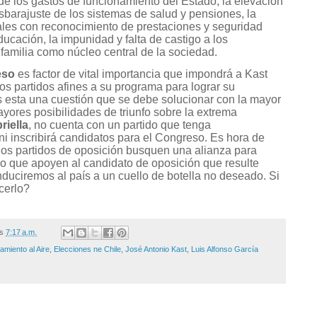
 de los gastos de funcionamiento del Estado, la elevación
desbarajuste de los sistemas de salud y pensiones, la
les con reconocimiento de prestaciones y seguridad
ducación, la impunidad y falta de castigo a los
a familia como núcleo central de la sociedad.
eso
es factor de vital importancia que impondrá a Kast
os partidos afines a su programa para lograr su
 esta una cuestión que se debe solucionar con la mayor
yores posibilidades de triunfo sobre la extrema
riella
, no cuenta con un partido que tenga
ni inscribirá candidatos para el Congreso. Es hora de
 los partidos de oposición busquen una alianza para
o que apoyen al candidato de oposición que resulte
duciremos al país a un cuello de botella no deseado. Si
cerlo?
/s
7:17 a.m.
amiento al Aire
,
Elecciones ne Chile
,
José Antonio Kast
,
Luis Alfonso García