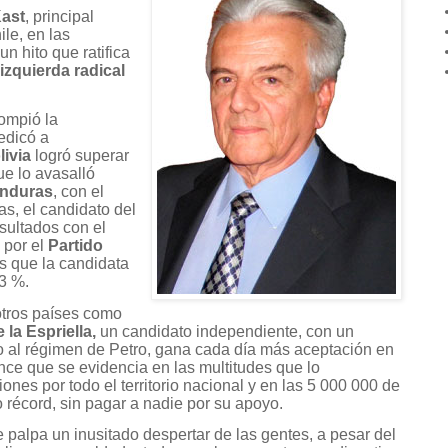
Kast
, principal
le, en las
n hito que ratifica
izquierda radical
ompió la
edicó a
livia
logró superar
e lo avasalló
nduras
, con el
as, el candidato del
esultados con el
 por el
Partido
s que la candidata
3 %.
otros países como
 la Espriella,
un candidato independiente, con un
o al régimen de Petro, gana cada día más aceptación en
nce que se evidencia en las multitudes que lo
nes por todo el territorio nacional y en las 5 000 000 de
 récord, sin pagar a nadie por su apoyo.
 palpa un inusitado despertar de las gentes, a pesar del