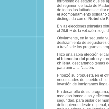
terrorismo de estado que se ap
del régimen de facto de Madur
de todas las latitudes ocultar
el acompañamiento solidario 
distinguida con el
Nobel de P
En las elecciones primarias ob
el 28,9 % de la votación, segui
Obviamente, en la segunda vue
deslizamiento de seguidores d
a través de los programas prop
Hizo una sabia elección el ca
el bienestar del pueblo
y con
chilena,
descartando temas de 
para unir a la Nación.
Priorizó su propuesta en el of
necesidades del pueblo chileno
invasión de inmigrantes ilegal
En desarrollo de su programa,
medidas inmediatas y eficiente
seguridad, para aislar del mun
delinquiendo desde el penal, e