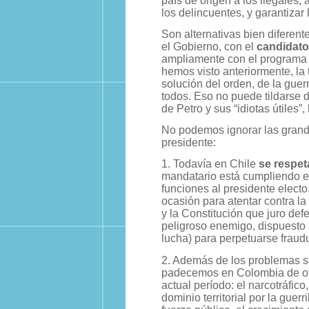
país de origen a los ilegales, 
los delincuentes, y garantizar l
Son alternativas bien diferen
el Gobierno, con el
candidato
ampliamente con el programa
hemos visto anteriormente, la
solución del orden, de la guerr
todos. Eso no puede tildarse
de Petro y sus “idiotas útiles”,
No podemos ignorar las grande
presidente:
1. Todavía en Chile
se respet
mandatario está cumpliendo e
funciones al presidente electo
ocasión para atentar contra l
y la Constitución que juro def
peligroso enemigo, dispuesto 
lucha) para perpetuarse fraud
2. Además de los problemas se
padecemos en Colombia de otr
actual período: el narcotráfico
dominio territorial por la guer