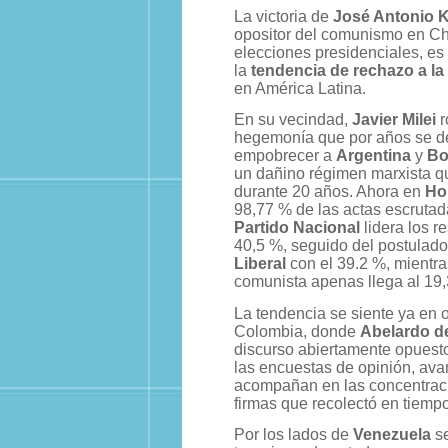
La victoria de
José Antonio 
opositor del comunismo en Chi
elecciones presidenciales, es u
la
tendencia de rechazo a la 
en América Latina.
En su vecindad,
Javier Milei
r
hegemonía que por años se d
empobrecer a
Argentina
y
Bo
un dañino régimen marxista qu
durante 20 años. Ahora en
Ho
98,77 % de las actas escrutad
Partido Nacional
lidera los r
40,5 %, seguido del postulado
Liberal
con el 39.2 %, mientra
comunista apenas llega al 19,
La tendencia se siente ya en 
Colombia, donde
Abelardo de
discurso abiertamente opuest
las encuestas de opinión, ava
acompañan en las concentracio
firmas que recolectó en tiempo
Por los lados de
Venezuela
se