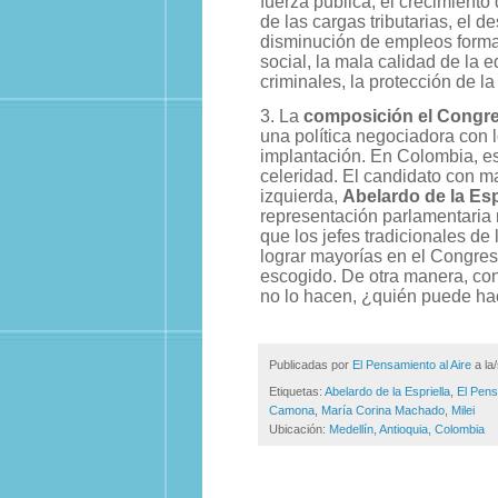
fuerza pública, el crecimiento
de las cargas tributarias, el 
disminución de empleos forma
social, la mala calidad de la e
criminales, la protección de l
3. La
composición el Congr
una política negociadora con l
implantación. En Colombia, es
celeridad. El candidato con ma
izquierda,
Abelardo de la Esp
representación parlamentaria 
que los jefes tradicionales de
lograr mayorías en el Congres
escogido. De otra manera, con
no lo hacen, ¿quién puede ha
Publicadas por
El Pensamiento al Aire
a la
Etiquetas:
Abelardo de la Espriella
,
El Pens
Camona
,
María Corina Machado
,
Milei
Ubicación:
Medellín, Antioquia, Colombia