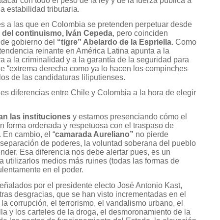
atacar con todo el peso de la ley y de la fuerza pública a
a estabilidad tributaria.
tes a las que en Colombia se pretenden perpetuar desde
 del continuismo, Iván Cepeda
, pero coinciden
 de gobierno del
“tigre” Abelardo de la Espriella
. Como
 tendencia reinante en América Latina apunta a la
a a la criminalidad y a la garantía de la seguridad para
 de “extrema derecha como ya lo hacen los compinches
 los de las candidaturas liliputienses.
s diferencias entre Chile y Colombia a la hora de elegir
an las instituciones
y estamos presenciando cómo el
n forma ordenada y respetuosa con el traspaso de
. En cambio, el “
camarada Aureliano”
no pierde
a separación de poderes, la voluntad soberana del pueblo
ender. Esa diferencia nos debe alertar pues, es un
a utilizarlos medios más ruines (todas las formas de
ulentamente en el poder.
ñalados por el presidente electo José Antonio Kast,
as desgracias, que se han visto incrementadas en el
, la corrupción, el terrorismo, el vandalismo urbano, el
rilla y los carteles de la droga, el desmoronamiento de la