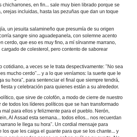
s chicharrones, en fin... sale muy bien librado porque se
, orejas incluidas, hasta las pezuñas que dan un toque
ía, un jesuita salamineño que presumía de su origen
 corría sangre sino aguadepanela, con solemne acento
en cerdo, que eso es muy fino, a mí sírvanme marrano,
 cargado de colesterol, pero contento de saborear
o cotidiano, a veces se le trata despectivamente: "No sea
es mucho cerdo"... y a lo que veníamos: la suerte que le
ga su hora", para sentenciar el final que siempre tendrá,
e fiesta y celebración para quienes están a su alrededor.
 político, que sirve de colofón, a modo de cierre de nuestro
r de todos los líderes políticos que se han transformado
a mal para ellos y felizmente para el pueblo. Nerón,
sein, Al Assad esta semana... todos ellos... nos recuerdan
marrano le llega su hora". Un cordial mensaje para
e los que les caiga el guante para que se los chante... y