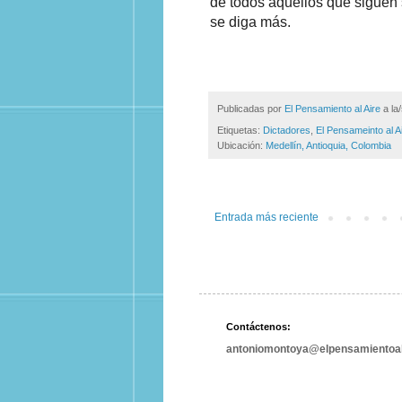
de todos aquellos que siguen
se diga más.
Publicadas por
El Pensamiento al Aire
a la
Etiquetas:
Dictadores
,
El Pensameinto al A
Ubicación:
Medellín, Antioquia, Colombia
Entrada más reciente
Contáctenos:
antoniomontoya@elpensamientoal