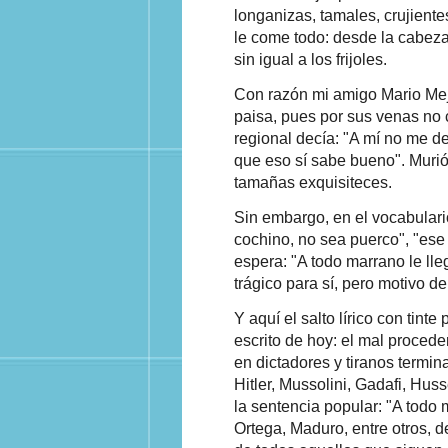
longanizas, tamales, crujiente
le come todo: desde la cabeza
sin igual a los frijoles.
Con razón mi amigo Mario Mej
paisa, pues por sus venas no
regional decía: "A mí no me d
que eso sí sabe bueno". Murió
tamañas exquisiteces.
Sin embargo, en el vocabulari
cochino, no sea puerco", "ese 
espera: "A todo marrano le lle
trágico para sí, pero motivo d
Y aquí el salto lírico con tinte
escrito de hoy: el mal procede
en dictadores y tiranos termin
Hitler, Mussolini, Gadafi, Hus
la sentencia popular: "A todo 
Ortega, Maduro, entre otros, d