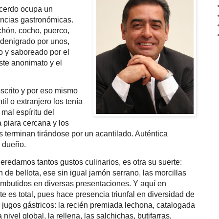
 cerdo ocupa un
encias gastronómicas.
hón, cocho, puerco,
 denigrado por unos,
o y saboreado por el
iste anonimato y el
oscrito y por eso mismo
il o extranjero los tenía
 mal espíritu del
 piara cercana y los
 terminan tirándose por un acantilado. Auténtica
 dueño.
redamos tantos gustos culinarios, es otra su suerte:
de bellota, ese sin igual jamón serrano, las morcillas
 embutidos en diversas presentaciones. Y aquí en
te es total, pues hace presencia triunfal en diversidad de
 jugos gástricos: la recién premiada lechona, catalogada
nivel global, la rellena, las salchichas, butifarras,