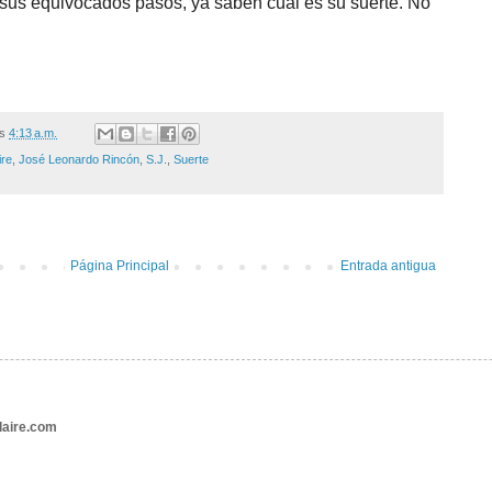
 sus equivocados pasos, ya saben cuál es su suerte. No
/s
4:13 a.m.
ire
,
José Leonardo Rincón
,
S.J.
,
Suerte
Página Principal
Entrada antigua
aire.com