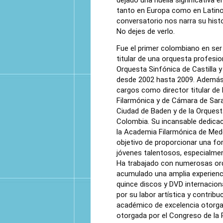
dejado una huella significativa e
tanto en Europa como en Latino
conversatorio nos narra su hist
No dejes de verlo.
Fue el primer colombiano en se
titular de una orquesta profesio
Orquesta Sinfónica de Castilla 
desde 2002 hasta 2009. Además
cargos como director titular de
Filarmónica y de Cámara de Sara
Ciudad de Baden y de la Orquest
Colombia.
Su incansable dedicac
la Academia Filarmónica de Mede
objetivo de proporcionar una fo
jóvenes talentosos, especialme
Ha trabajado con numerosas orq
acumulado una amplia experienci
quince discos y DVD internacion
por su labor artística y contribu
académico de excelencia otorgad
otorgada por el Congreso de la R