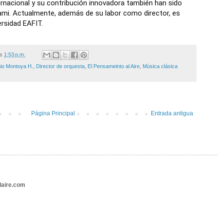
ternacional y su contribución innovadora también han sido
ami. Actualmente, además de su labor como director, es
ersidad EAFIT.
/s
1:53 p.m.
io Montoya H.
,
Director de orquesta
,
El Pensameinto al Aire
,
Música clásica
Página Principal
Entrada antigua
aire.com