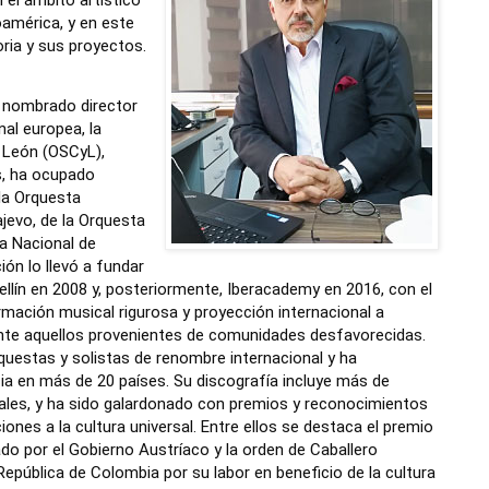
n el ámbito artístico
américa, y en este
oria y sus proyectos.
r nombrado director
nal europea, la
y León (OSCyL),
, ha ocupado
 la Orquesta
jevo, de la Orquesta
a Nacional de
ión lo llevó a fundar
llín en 2008 y, posteriormente, Iberacademy en 2016, con el
rmación musical rigurosa y proyección internacional a
nte aquellos provenientes de comunidades desfavorecidas.
uestas y solistas de renombre internacional y ha
a en más de 20 países. Su discografía incluye más de
ales, y ha sido galardonado con premios y reconocimientos
ciones a la cultura universal. Entre ellos se destaca
el premio
o por el Gobierno Austríaco y la orden de Caballero
epública de Colombia por su labor en beneficio de la cultura