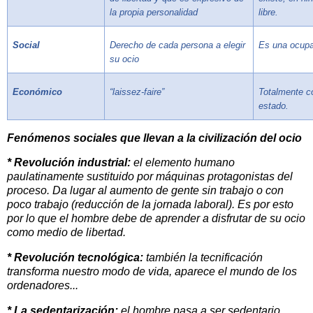
la propia personalidad
libre.
Social
Derecho de cada persona a elegir
Es una ocupa
su ocio
Económico
“laissez-faire”
Totalmente co
estado.
Fenómenos sociales que llevan a la civilización del ocio
* Revolución industrial:
el elemento humano
paulatinamente sustituido por máquinas protagonistas del
proceso. Da lugar al aumento de gente sin trabajo o con
poco trabajo (reducción de la jornada laboral). Es por esto
por lo que el hombre debe de aprender a disfrutar de su ocio
como medio de libertad.
* Revolución tecnológica:
también la tecnificación
transforma nuestro modo de vida, aparece el mundo de los
ordenadores...
* La sedentarización:
el hombre pasa a ser sedentario