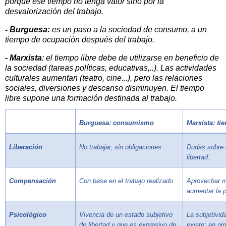
porque ese tiempo no tenga valor sino por la
desvalorización del trabajo.
- Burguesa:
es un paso a la sociedad de consumo, a un
tiempo de ocupación después del trabajo.
- Marxista
: el tiempo libre debe de utilizarse en beneficio de
la sociedad (tareas políticas, educativas,..). Las actividades
culturales aumentan (teatro, cine...), pero las relaciones
sociales, diversiones y descanso disminuyen. El tiempo
libre supone una formación destinada al trabajo.
Burguesa:
consumismo
Marxista: ti
Liberación
No trabajar, sin obligaciones
Dudas sobre l
libertad.
Compensación
Con base en el trabajo realizado
Aprovechar m
aumentar la p
Psicológico
Vivencia de un estado subjetivo
La subjetivida
de libertad y que es expresivo de
existe; en n