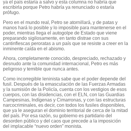
ya el país estaría a salvo y esta columna no habría que
escribirla porque Petro habría ya renunciado o estaría
prófugo.
Pero en el mundo real, Petro se atornillará, y de patas y
manos hará lo posible y lo imposible para mantenerse en el
poder, mientras llega el autogolpe de Estado que viene
preparando sigilosamente, en tanto distrae con sus
cantinflescas peroratas a un país que se resiste a creer en la
inminente caída en el abismo.
Ahora, completamente conocido, despreciado, rechazado y
desnudo ante la comunidad internacional, Petro es más
peligroso y temible que nunca antes.
Como incorregible leninista sabe que el poder depende del
fusil. Después de la emasculación de las Fuerzas Armadas
y la sumisión de la Policía, cuenta con los vestigios de esos
cuerpos, con las disidencias, con el ELN, con las Guardias
Campesinas, Indígenas y Cimarronas, y con las estructuras
narcocriminales, es decir, con todos los fusiles disponibles,
que ya le aseguran el dominio territorial de cerca de la mitad
del país. Por esa razón, su gobierno es partidario del
desorden público y del caos que precede a la imposición
del implacable “nuevo orden” monista.