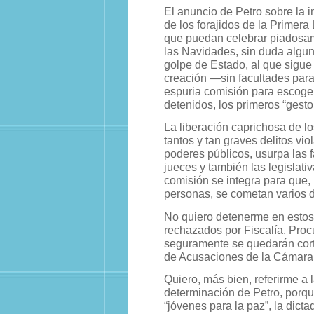
El anuncio de Petro sobre la i
de los forajidos de la Primera
que puedan celebrar piadosam
las Navidades, sin duda algun
golpe de Estado, al que sigue 
creación —sin facultades par
espuria comisión para escoger
detenidos, los primeros “gesto
La liberación caprichosa de l
tantos y tan graves delitos viol
poderes públicos, usurpa las f
jueces y también las legislativ
comisión se integra para que, 
personas, se cometan varios 
No quiero detenerme en estos
rechazados por Fiscalía, Pro
seguramente se quedarán cort
de Acusaciones de la Cámara, 
Quiero, más bien, referirme a 
determinación de Petro, porq
“jóvenes para la paz”, la dictad