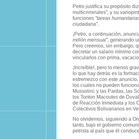
Petro justifica su propósito di
multicriminales”, y su variopi
funciones
“tareas humanitarias
ciudadana”
.
¡Petro, a continuación, anunc
millón mensual”
, generando u
Pero creemos, sin embargo, q
decretar un salario mínimo co
vincularlos con prima, vacacio
¡Increíble!, pero lo menos gra
lo que hay detrás es la formac
estremezco con este anuncio, 
los cuales no pueden funciona
Mussolini; y las Pardas, las S
los Tonton Macoutes de Duvali
de Reacción Inmediata y los 
Colectivos Bolivarianos en V
No olvidemos, siguiendo a Orw
tanto, bajo el gobierno comuni
petrista al país que él condu