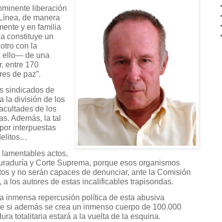
nminente liberación
 Línea, de manera
ente y en familia
a constituye un
otro con la
a ello— de una
, entre 170
res de paz”.
os sindicados de
a la división de los
acultades de los
as. Además, la tal
por interpuestas
delitos…
 lamentables actos,
curaduría y Corte Suprema, porque esos organismos
os y no serán capaces de denunciar, ante la Comisión
a los autores de estas incalificables
trapisondas.
la inmensa repercusión política de esta abusiva
ue si además se crea un inmenso cuerpo de 100.000
ura totalitaria estará a la vuelta de la esquina.