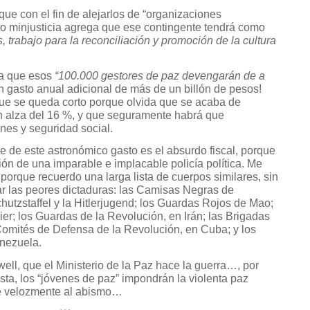
zque con el fin de alejarlos de “organizaciones
nto minjusticia agrega que ese contingente tendrá como
, trabajo para la reconciliación y promoción de la cultura
ia que esos
“100.000 gestores de paz devengarán de a
n gasto anual adicional de más de un billón de pesos!
ue se queda corto porque olvida que se acaba de
n alza del 16 %, y que seguramente habrá que
nes y seguridad social.
ve de este astronómico gasto es el absurdo fiscal, porque
ión de una imparable e implacable policía política. Me
porque recuerdo una larga lista de cuerpos similares, sin
r las peores dictaduras: las Camisas Negras de
chutzstaffel y la Hitlerjugend; los Guardas Rojos de Mao;
er; los Guardas de la Revolución, en Irán; las Brigadas
Comités de Defensa de la Revolución, en Cuba; y los
enezuela.
ell, que el Ministerio de la Paz hace la guerra…, por
sta, los “jóvenes de paz” impondrán la violenta paz
ce velozmente al abismo…