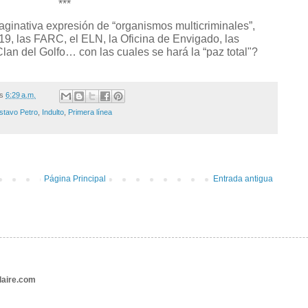
***
ginativa expresión de “organismos multicriminales”,
9, las FARC, el ELN, la Oficina de Envigado, las
lan del Golfo… con las cuales se hará la “paz total"?
/s
6:29 a.m.
stavo Petro
,
Indulto
,
Primera línea
Página Principal
Entrada antigua
aire.com