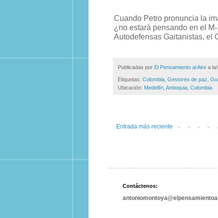
Cuando Petro pronuncia la ima
¿no estará pensando en el M-1
Autodefensas Gaitanistas, el C
Publicadas por
El Pensamiento al Aire
a la
Etiquetas:
Colombia
,
Gestores de paz
,
Gu
Ubicación:
Medellín, Antioquia, Colombia
Entrada más reciente
Contáctenos:
antoniomontoya@elpensamientoal