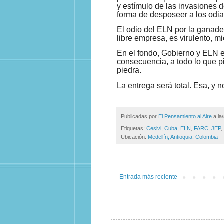
y estímulo de las invasiones 
forma de desposeer a los odia
El odio del ELN por la ganader
libre empresa, es virulento, mi
En el fondo, Gobierno y ELN es
consecuencia, a todo lo que p
piedra.
La entrega será total. Esa, y no
Publicadas por
El Pensamiento al Aire
a la
Etiquetas:
Cesivi
,
Cuba
,
ELN
,
FARC
,
JEP
,
Ubicación:
Medellín, Antioquia, Colombia
Entrada más reciente