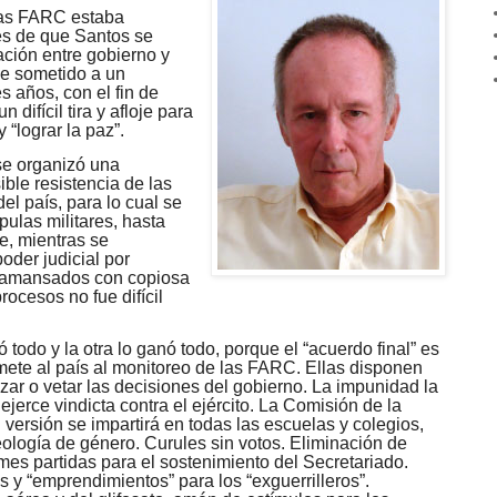
 las FARC estaba
es de que Santos se
ción entre gobierno y
fue sometido a un
s años, con el fin de
 difícil tira y afloje para
“lograr la paz”.
se organizó una
ible resistencia de las
el país, para lo cual se
ulas militares, hasta
e, mientras se
oder judicial por
n amansados con copiosa
cesos no fue difícil
 todo y la otra lo ganó todo, porque el “acuerdo final” es
ete al país al monitoreo de las FARC. Ellas disponen
rizar o vetar las decisiones del gobierno. La impunidad la
jerce vindicta contra el ejército. La Comisión de la
su versión se impartirá en todas las escuelas y colegios,
ología de género. Curules sin votos. Eliminación de
mes partidas para el sostenimiento del Secretariado.
 y “emprendimientos” para los “exguerrilleros”.