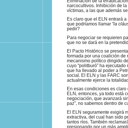
Eliminación de la erradicación
narcocultivos. Inhibición de la
víctimas, a las que además se i
Es claro que el ELN entrará a
que podríamos llamar
“la cláu
pedir?
Para negociar se requieren pa
que no se dará en la pretend
El Pacto Histórico se presen
formada por una coalición de 
mecanismo político dirigido d
cuyo “politburó” ha ejecutado 
que ha llevado al poder a Petr
social. El ELN y las FARC son
actualmente ejerce la totalida
En esas condiciones es claro 
ELN, entonces, ya todo está c
negociación, que avanzará sin
paz”, no sabemos dentro de c
El ELN seguramente exigirá má
extractiva, del cual han sido
tantos ríos. También reclamará
presionando por un más amplio