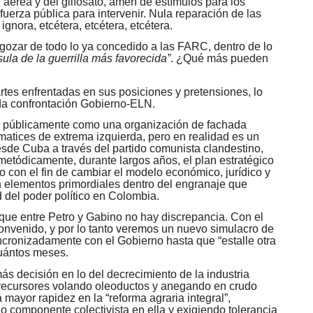
 aérea y del glifosato, amén de estímulos para los
 fuerza pública para intervenir. Nula reparación de las
gnora, etcétera, etcétera, etcétera.
 gozar de todo lo ya concedido a las FARC, dentro de lo
sula de la guerrilla más favorecida”
. ¿Qué más pueden
rtes enfrentadas en sus posiciones y pretensiones, lo
ida confrontación Gobierno-ELN.
ta públicamente como una organización de fachada
matices de extrema izquierda, pero en realidad es un
esde Cuba a través del partido comunista clandestino,
metódicamente, durante largos años, el plan estratégico
o con el fin de cambiar el modelo económico, jurídico y
 elementos primordiales dentro del engranaje que
d del poder político en Colombia.
que entre Petro y Gabino no hay discrepancia. Con el
onvenido, y por lo tanto veremos un nuevo simulacro de
cronizadamente con el Gobierno hasta que “estalle otra
uántos meses.
s decisión en lo del decrecimiento de la industria
 precursores volando oleoductos y anegando en crudo
 mayor rapidez en la “reforma agraria integral”,
 componente colectivista en ella y exigiendo tolerancia