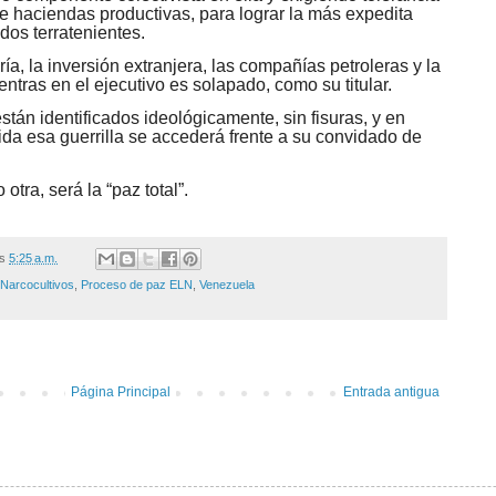
de haciendas productivas, para lograr la más expedita
dos terratenientes.
ía, la inversión extranjera, las compañías petroleras y la
entras en el ejecutivo es solapado, como su titular.
tán identificados ideológicamente, sin fisuras, y en
ida esa guerrilla se accederá frente a su convidado de
 otra, será la “paz total”.
/s
5:25 a.m.
Narcocultivos
,
Proceso de paz ELN
,
Venezuela
Página Principal
Entrada antigua