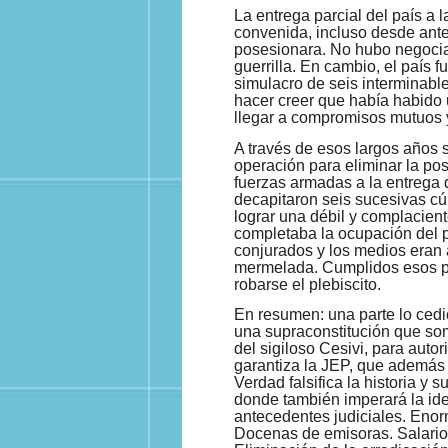
La entrega parcial del país a
convenida, incluso desde ant
posesionara. No hubo negocia
guerrilla. En cambio, el país 
simulacro de seis interminable
hacer creer que había habido un
llegar a compromisos mutuos y 
A través de esos largos años 
operación para eliminar la pos
fuerzas armadas a la entrega d
decapitaron seis sucesivas cúp
lograr una débil y complacient
completaba la ocupación del p
conjurados y los medios era
mermelada. Cumplidos esos pro
robarse el plebiscito.
En resumen: una parte lo cedió
una supraconstitución que som
del sigiloso Cesivi, para auto
garantiza la JEP, que además e
Verdad falsifica la historia y 
donde también imperará la ide
antecedentes judiciales. Enor
Docenas de emisoras. Salarios