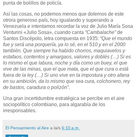
punta de bolillos de policía.
Así las cosas, no podemos menos que dolernos de este
otrora generoso país, hoy igualando y superando a
Venezuela e intentamos recordar la voz de Julio María Sosa
Venturini «Julio Sosa», cuando canta
“Cambalache”
de
Santos Discépolo, letra compuesta en 1935:
“Que el mundo
fue y será una porquería, ya lo sé, en el 510 y en el 2000
también. Que siempre ha habido chorros, maquiavelos y
estafaos, contentos y amargaos, valores y doblés (…) Si es
lo mismo el que labura, noche y día como un buey, el que
vive de las minas, que el que mata, que el que cura o está
fuera de la ley (…) Si uno vive en la impostura y otro afana
en su ambición, da lo mismo que sea cura, colchonero, rey
de bastos, caradura o polizón”
.
Una gran incertidumbre estratégica se percibe en el aire
sociopolítico colombiano, para algarabía de los
irresponsables.
El Pensamiento al Aire
a la/s
6:10 a.m.