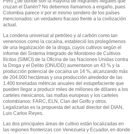
Pero ¿de dónde son la mayoría de migrantes ilegales que
cruzan el Darién? No debemos llamarnos a engaño, pues
Colombia parece ir por el mismo sendero de los países
mencionados: un verdadero fracaso frente a la civilización
actual.
La condena universal al petróleo y al carbón como tan
venenosos como la cocaína, estableció los prolegómenos
de una legalización de la droga, cuyos cultivos según el
informe del Sistema Integrado de Monitoreo de Cultivos
Ilícitos (SIMCI) de la Oficina de las Naciones Unidas contra
la Droga y el Delito (ONUDD) aumentaron un 43 % y la
producción potencial de cocaína un 14 %, alcanzando más
de 204.000 hectáreas y una producción alrededor de las
1.400 toneladas métricas anuales del estupefaciente que
pueden llegar a producir miles de millones de dólares a los
carteles mexicanos, las mafias europeas y los carteles
colombianos: FARC, ELN, Clan del Golfo y otros.
Legalizarlas es la propuesta del actual director del DIAN,
Luis Carlos Reyes.
Las dos principales áreas de cultivo están localizadas en
las regiones fronterizas con Venezuela y Ecuador, en donde