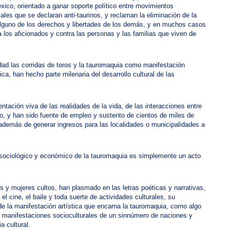
ico, orientado a ganar soporte político entre movimientos
ales que se declaran anti-taurinos, y reclaman la eliminación de la
 alguno de los derechos y libertades de los demás, y en muchos casos
los aficionados y contra las personas y las familias que viven de
nidad las corridas de toros y la tauromaquia como manifestación
ica, han hecho parte milenaria del desarrollo cultural de las
tación viva de las realidades de la vida, de las interacciones entre
o, y han sido fuente de empleo y sustento de cientos de miles de
demás de generar ingresos para las localidades o municipalidades a
al, sociológico y económico de la tauromaquia es simplemente un acto
 y mujeres cultos, han plasmado en las letras poéticas y narrativas,
, el cine, el baile y toda suerte de actividades culturales, su
e la manifestación artística que encarna la tauromaquia, como algo
 manifestaciones socioculturales de un sinnúmero de naciones y
 cultural.