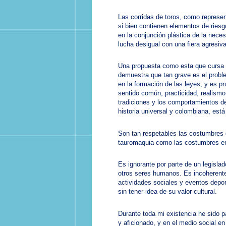
Las corridas de toros, como represe
si bien contienen elementos de riesg
en la conjunción plástica de la neces
lucha desigual con una fiera agresiva
Una propuesta como esta que cursa 
demuestra que tan grave es el proble
en la formación de las leyes, y es p
sentido común, practicidad, realism
tradiciones y los comportamientos de 
historia universal y colombiana, está
Son tan respetables las costumbres 
tauromaquia como las costumbres en 
Es ignorante por parte de un legisla
otros seres humanos. Es incoherent
actividades sociales y eventos depor
sin tener idea de su valor cultural.
Durante toda mi existencia he sido p
y aficionado, y en el medio social en