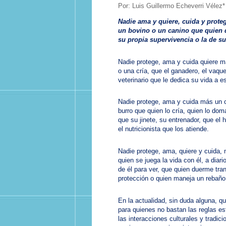
Por: Luis Guillermo Echeverri Vélez*
Nadie ama y quiere, cuida y prote
un bovino o un canino que quien 
su propia supervivencia o la de su
Nadie protege, ama y cuida quiere m
o una cría, que el ganadero, el vaque
veterinario que le dedica su vida a e
Nadie protege, ama y cuida más un c
burro que quien lo cría, quien lo dom
que su jinete, su entrenador, que el he
el nutricionista que los atiende.
Nadie protege, ama, quiere y cuida,
quien se juega la vida con él, a diar
de él para ver, que quien duerme tran
protección o quien maneja un rebaño
En la actualidad, sin duda alguna, 
para quienes no bastan las reglas es
las interacciones culturales y trad