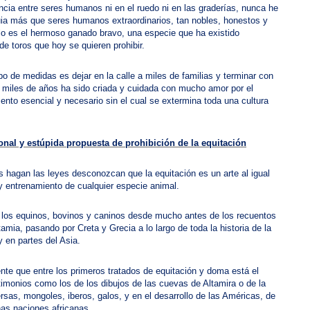
ncia entre seres humanos ni en el ruedo ni en las graderías, nunca he
uia más que seres humanos extraordinarios, tan nobles, honestos y
o es el hermoso ganado bravo, una especie que ha existido
de toros que hoy se quieren prohibir.
po de medidas es dejar en la calle a miles de familias y terminar con
miles de años ha sido criada y cuidada con mucho amor por el
ento esencial y necesario sin el cual se extermina toda una cultura
onal y estúpida propuesta de prohibición de la equitación
 hagan las leyes desconozcan que la equitación es un arte al igual
y entrenamiento de cualquier especie animal.
on los equinos, bovinos y caninos desde mucho antes de los recuentos
a, pasando por Creta y Grecia a lo largo de toda la historia de la
 en partes del Asia.
nte que entre los primeros tratados de equitación y doma está el
timonios como los de los dibujos de las cuevas de Altamira o de la
persas, mongoles, iberos, galos, y en el desarrollo de las Américas, de
as naciones africanas.