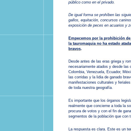
público como en el privado.
De igual forma se prohíben las sigu
gallos, equitación, concursos canino
exposición de peces en acuarios y z
Empecemos por la prohibición de 
la tauromaquia no ha estado atada 
bravos
.
Desde antes de las eras griega y rom
necesariamente atados y desde las cu
Colombia, Venezuela, Ecuador, Méxic
las corridas y la lidia de ganado bra
manifestaciones culturales y feriale
de toda nuestra geografía.
Es importante que los órganos legisl
realmente que concierne a toda la so
procura de votos y con el fin de ga
segmentos de la población que con t
La respuesta es clara. Este es un te