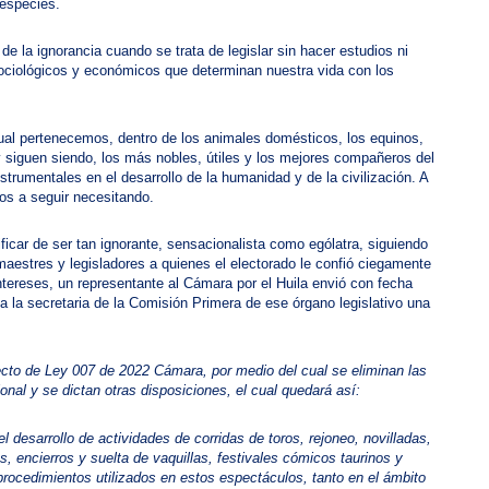
 especies.
e la ignorancia cuando se trata de legislar sin hacer estudios ni
sociológicos y económicos que determinan nuestra vida con los
cual pertenecemos, dentro de los animales domésticos, los equinos,
y siguen siendo, los más nobles, útiles y los mejores compañeros del
trumentales en el desarrollo de la humanidad y de la civilización. A
os a seguir necesitando.
icar de ser tan ignorante, sensacionalista como ególatra, siguiendo
omaestres y legisladores a quienes el electorado le confió ciegamente
intereses, un representante al Cámara por el Huila envió con fecha
 a la secretaria de la Comisión Primera de ese órgano legislativo una
yecto de Ley 007 de 2022 Cámara, por medio del cual se eliminan las
cional y se dictan otras disposiciones, el cual quedará así:
el desarrollo de actividades de corridas de toros, rejoneo, novilladas,
as, encierros y suelta de vaquillas, festivales cómicos taurinos y
procedimientos utilizados en estos espectáculos, tanto en el ámbito