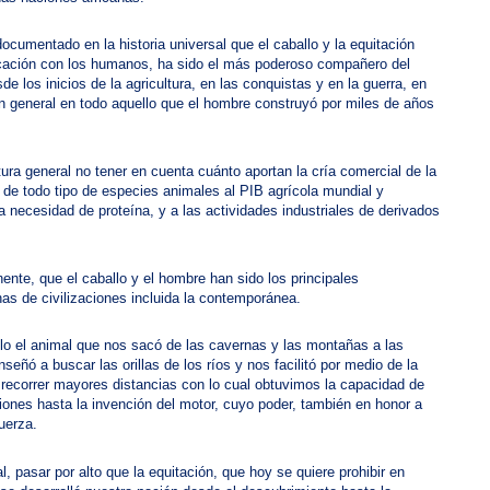
cumentado en la historia universal que el caballo y la equitación
ación con los humanos, ha sido el más poderoso compañero del
 los inicios de la agricultura, en las conquistas y en la guerra, en
n general en todo aquello que el hombre construyó por miles de años
tura general no tener en cuenta cuánto aportan la cría comercial de la
 de todo tipo de especies animales al PIB agrícola mundial y
la necesidad de proteína, y a las actividades industriales de derivados
nente, que el caballo y el hombre han sido los principales
nas de civilizaciones incluida la contemporánea.
llo el animal que nos sacó de las cavernas y las montañas a las
eñó a buscar las orillas de los ríos y nos facilitó por medio de la
er recorrer mayores distancias con lo cual obtuvimos la capacidad de
ciones hasta la invención del motor, cuyo poder, también en honor a
uerza.
l, pasar por alto que la equitación, que hoy se quiere prohibir en