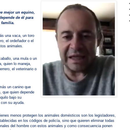
ge mejor un equino,
depende de él para
 familia.
ás una vaca, un toro
ro, el ordeñador o el
stos animales.
aballo, una mula o un
a, quien lo maneja,
rrero, el veterinario o
 más un canino que
io, que quien depende
quilo bajo su
 con su ayuda.
quienes menos protegen los animales domésticos son los legisladores,
tablecidas en los códigos de policía, sino que quieren eliminar todas
icionales del hombre con estos animales y como consecuencia ponen