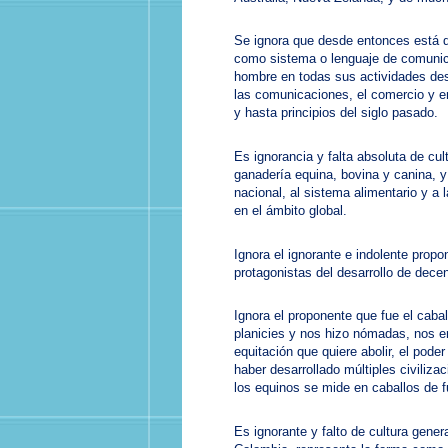
Se ignora que desde entonces está do
como sistema o lenguaje de comunic
hombre en todas sus actividades desde
las comunicaciones, el comercio y e
y hasta principios del siglo pasado.
Es ignorancia y falta absoluta de cul
ganadería equina, bovina y canina, y
nacional, al sistema alimentario y a 
en el ámbito global.
Ignora el ignorante e indolente propo
protagonistas del desarrollo de dece
Ignora el proponente que fue el caba
planicies y nos hizo nómadas, nos ens
equitación que quiere abolir, el pod
haber desarrollado múltiples civiliza
los equinos se mide en caballos de f
Es ignorante y falto de cultura genera