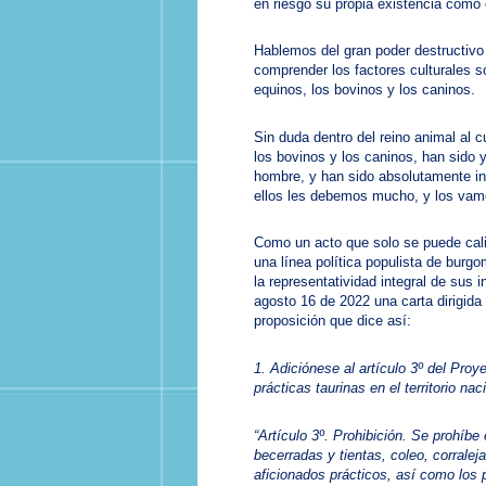
en riesgo su propia existencia como
Hablemos del gran poder destructivo d
comprender los factores culturales 
equinos, los bovinos y los caninos.
Sin duda dentro del reino animal al 
los bovinos y los caninos, han sido 
hombre, y han sido absolutamente ins
ellos les debemos mucho, y los vam
Como un acto que solo se puede calif
una línea política populista de burg
la representatividad integral de sus 
agosto 16 de 2022 una carta dirigida
proposición que dice así:
1. Adiciónese al artículo 3º del Pro
prácticas taurinas en el territorio na
“Artículo 3º. Prohibición. Se prohíbe 
becerradas y tientas, coleo, corralej
aficionados prácticos, así como los 