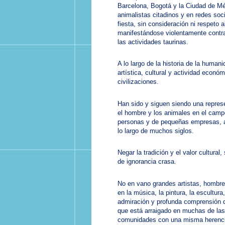
Barcelona, Bogotá y la Ciudad de Méx
animalistas citadinos y en redes soci
fiesta, sin consideración ni respeto
manifestándose violentamente contra 
las actividades taurinas.
A lo largo de la historia de la huma
artística, cultural y actividad económ
civilizaciones.
Han sido y siguen siendo una represen
el hombre y los animales en el camp
personas y de pequeñas empresas, a
lo largo de muchos siglos.
Negar la tradición y el valor cultur
de ignorancia crasa.
No en vano grandes artistas, hombres
en la música, la pintura, la escultura
admiración y profunda comprensión d
que está arraigado en muchas de las
comunidades con una misma herencia