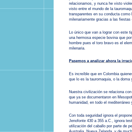
relacionamos, y nunca he visto viole
visto entre el mundo de la tauromaq
transparentes en su conducta como l
milenariamente gracias a las fiestas 
Lo único que van a lograr con este ti
una hermosa especie bovina que por 
hombre pues el toro bravo es el elem
milenaria.
Pasemos a analizar ahora la irraci
Es increíble que en Colombia quienes
que lo es la tauromaquia, o la doma 
Nuestra civilización se relaciona c
que ya se documentaron en Mesopotami
humanidad, en todo el mediterráneo y
Con toda seguridad ignora el propone
Jenofonte 430 a 355 a.C., ignora tes
utilización del caballo por parte de 
Australia, Nueva Zelanda, y de much