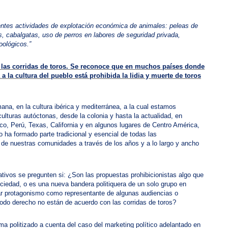
ientes actividades de explotación económica de animales: peleas de
s, cabalgatas, uso de perros en labores de seguridad privada,
oológicos.”
las corridas de toros. Se reconoce que en muchos países donde
a la cultura del pueblo está prohibida la lidia y muerte de toros
ana, en la cultura ibérica y mediterránea, a la cual estamos
lturas autóctonas, desde la colonia y hasta la actualidad, en
o, Perú, Texas, California y en algunos lugares de Centro América,
vo ha formado parte tradicional y esencial de todas las
s de nuestras comunidades a través de los años y a lo largo y ancho
ativos se pregunten si: ¿Son las propuestas prohibicionistas algo que
ciedad, o es una nueva bandera politiquera de un solo grupo en
nar protagonismo como representante de algunas audiencias o
odo derecho no están de acuerdo con las corridas de toros?
ma politizado a cuenta del caso del marketing político adelantado en