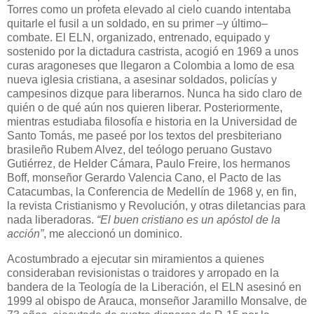
Torres como un profeta elevado al cielo cuando intentaba
quitarle el fusil a un soldado, en su primer –y último–
combate. El ELN, organizado, entrenado, equipado y
sostenido por la dictadura castrista, acogió en 1969 a unos
curas aragoneses que llegaron a Colombia a lomo de esa
nueva iglesia cristiana, a asesinar soldados, policías y
campesinos dizque para liberarnos. Nunca ha sido claro de
quién o de qué aún nos quieren liberar. Posteriormente,
mientras estudiaba filosofía e historia en la Universidad de
Santo Tomás, me paseé por los textos del presbiteriano
brasileño Rubem Alvez, del teólogo peruano Gustavo
Gutiérrez, de Helder Cámara, Paulo Freire, los hermanos
Boff, monseñor Gerardo Valencia Cano, el Pacto de las
Catacumbas, la Conferencia de Medellín de 1968 y, en fin,
la revista Cristianismo y Revolución, y otras diletancias para
nada liberadoras.
“El buen cristiano es un apóstol de la
acción”
, me aleccionó un dominico.
Acostumbrado a ejecutar sin miramientos a quienes
consideraban revisionistas o traidores y arropado en la
bandera de la Teología de la Liberación, el ELN asesinó en
1999 al obispo de Arauca, monseñor Jaramillo Monsalve, de