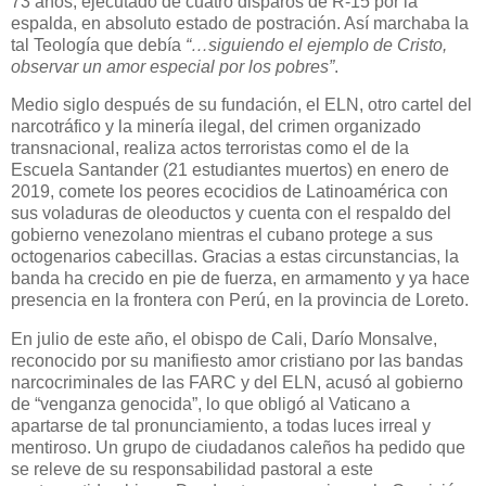
73 años, ejecutado de cuatro disparos de R-15 por la
espalda, en absoluto estado de postración. Así marchaba la
tal Teología que debía
“…siguiendo el ejemplo de Cristo,
observar un amor especial por los pobres”
.
Medio siglo después de su fundación, el ELN, otro cartel del
narcotráfico y la minería ilegal, del crimen organizado
transnacional, realiza actos terroristas como el de la
Escuela Santander (21 estudiantes muertos) en enero de
2019, comete los peores ecocidios de Latinoamérica con
sus voladuras de oleoductos y cuenta con el respaldo del
gobierno venezolano mientras el cubano protege a sus
octogenarios cabecillas. Gracias a estas circunstancias, la
banda ha crecido en pie de fuerza, en armamento y ya hace
presencia en la frontera con Perú, en la provincia de Loreto.
En julio de este año, el obispo de Cali, Darío Monsalve,
reconocido por su manifiesto amor cristiano por las bandas
narcocriminales de las FARC y del ELN, acusó al gobierno
de “venganza genocida”, lo que obligó al Vaticano a
apartarse de tal pronunciamiento, a todas luces irreal y
mentiroso. Un grupo de ciudadanos caleños ha pedido que
se releve de su responsabilidad pastoral a este