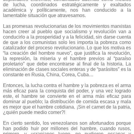
de lucha, coordinados estratégicamente y exaltados
académica y políticamente, nos han conducido a la
lamentable situación que atravesamos.
Las promesas revolucionarias de los movimientos marxistas
hacen creer al pueblo que socialismo y revolución van a
conducirlo a la prosperidad y a la felicidad, sin darse cuenta
de que a los comunistas solo les importa la pobreza como
catalizador del proceso revolucionario. Lo que los motiva es
“la creación del hombre nuevo”, que justifica la revolución,
la represión, la miseria y el hambre previos al “paraíso
proletario” que debe encontrarse al final de la historia. La
eliminación de clases sociales enteras y de “parásitos” es la
constante en Rusia, China, Corea, Cuba…
Entonces, la lucha contra el hambre y la pobreza es el arma
más eficaz para la conquista del poder, y una vez logrado
este, el hambre se convierte en el arma más eficaz para
dominar al pueblo; la distribución de comida escasa y mala
es mejor que el hambre cotidiana. ¡Sin el carnet de la patria,
¿quién puede medio comer?!
En cierto sentido, los venezolanos son afortunados porque
han podido huir por millones del hambre, cuando rusos,
primero, y ucranianos luego, no pudieron escapar y