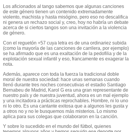
Los aficionados al tango sabemos que algunas canciones
de este género tienen un contenido extremadamente
violento, machista y hasta misógino, pero eso no descalifica
ni genera un rechazo social y, creo, hoy no habría un debate
acerca de si ciertos tangos son una invitación a la violencia
de género.
Con el reguetón +57 cuya letra es de una ordinariez subida
(como la mayoría de las canciones de carrilera, por ejemplo)
se ha afirmado que es una exaltación de la pedofilia y de la
explotación sexual infantil y eso, francamente es exagerar la
nota.
Además, aparece con toda la fuerza la tradicional doble
moral de nuestra sociedad: hace unas semanas cuando
llenó durante tres noches consecutivas el estadio Santiago
Bernabeu de Madrid, Karol G era una gran representante de
nuestro país y de nuestra juventud, ahora es un mal ejemplo
y una incitadora a prácticas reprochables. Hombre, ni lo uno
ni lo otro. Es una cantante exitosa que a algunos les gusta y
a otros no y no le busquemos más misterios. Lo mismo
aplica para sus colegas que colaboraron en la canción.
Y sobre lo sucedido en el mundo del fútbol, quienes
tenemos algunos años y hemos seguido ese deporte por