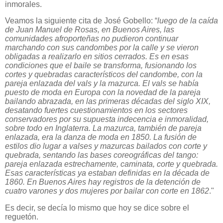
inmorales.
Veamos la siguiente cita de José Gobello: “
luego de la caída
de Juan Manuel de Rosas, en Buenos Aires, las
comunidades afroporteñas no pudieron continuar
marchando con sus candombes por la calle y se vieron
obligadas a realizarlo en sitios cerrados. Es en esas
condiciones que el baile se transforma, fusionando los
cortes y quebradas característicos del candombe, con la
pareja enlazada del vals y la mazurca. El vals se había
puesto de moda en Europa con la novedad de la pareja
bailando abrazada, en las primeras décadas del siglo XIX,
desatando fuertes cuestionamientos en los sectores
conservadores por su supuesta indecencia e inmoralidad,
sobre todo en Inglaterra. La mazurca, también de pareja
enlazada, era la danza de moda en 1850. La fusión de
estilos dio lugar a valses y mazurcas bailados con corte y
quebrada, sentando las bases coreográficas del tango:
pareja enlazada estrechamente, caminata, corte y quebrada.
Esas características ya estaban definidas en la década de
1860. En Buenos Aires hay registros de la detención de
cuatro varones y dos mujeres por bailar con corte en 1862
."
Es decir, se decía lo mismo que hoy se dice sobre el
reguetón.