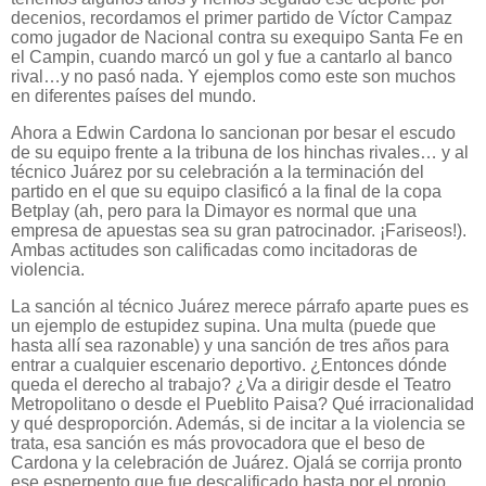
decenios, recordamos el primer partido de Víctor Campaz
como jugador de Nacional contra su exequipo Santa Fe en
el Campin, cuando marcó un gol y fue a cantarlo al banco
rival…y no pasó nada. Y ejemplos como este son muchos
en diferentes países del mundo.
Ahora a Edwin Cardona lo sancionan por besar el escudo
de su equipo frente a la tribuna de los hinchas rivales… y al
técnico Juárez por su celebración a la terminación del
partido en el que su equipo clasificó a la final de la copa
Betplay (ah, pero para la Dimayor es normal que una
empresa de apuestas sea su gran patrocinador. ¡Fariseos!).
Ambas actitudes son calificadas como incitadoras de
violencia.
La sanción al técnico Juárez merece párrafo aparte pues es
un ejemplo de estupidez supina. Una multa (puede que
hasta allí sea razonable) y una sanción de tres años para
entrar a cualquier escenario deportivo. ¿Entonces dónde
queda el derecho al trabajo? ¿Va a dirigir desde el Teatro
Metropolitano o desde el Pueblito Paisa? Qué irracionalidad
y qué desproporción. Además, si de incitar a la violencia se
trata, esa sanción es más provocadora que el beso de
Cardona y la celebración de Juárez. Ojalá se corrija pronto
ese esperpento que fue descalificado hasta por el propio