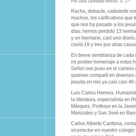
Por José Leonardo Rincón, S. J.*
Racha, debacle, catástrofe son
muchos, los calificativos que tr
que nos ha pasado a los jesui
días: hemos perdido 13 herma
y un hermano, casi uno diario.
covid-19 y tres por otras caus
En breve semblanza de cada u
mi postrer homenaje a estos 
Señor nos puso en el camino d
quienes compartí en diverso
jesuita en mis ya casi casi 4
Luis Carlos Herrera. Humanis
la literatura, especialista en 
Márquez. Profesor en la Javer
Manizales y San José en Barra
Carlos Alberto Cardona, conta
vicerrector en nuestro colegio