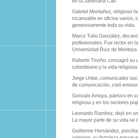
en la Javeriana Cali.
Gabriel Montañez, religioso h
incansable en oficios varios, 
generosamente toda su vida.
Marco Tulio González, decano 
profesionales. Fue rector en l
Universidad Ruiz de Montoya 
Roberto Triviño, consagró su vi
colombiano y la vida religiosa
Jorge Uribe, comunicador soci
de comunicación, creó emisora
Gonzalo Amaya, párroco en vari
religiosa y en los sectores p
Leonardo Ramírez, dejó en un 
La mayor parte de su vida se 
Guillermo Hernández, psicólo
colegios, su fortaleza estuvo e